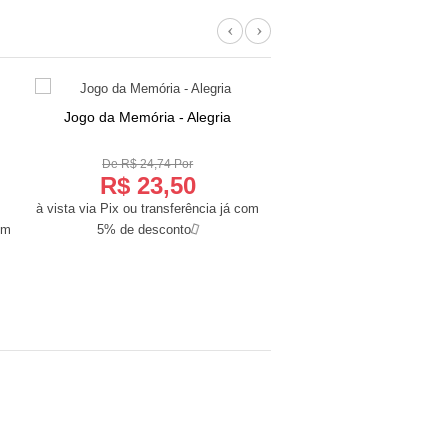
Previous
Next
Jogo da Memória - Alegria
Equilibra Pássar
COMPRAR
COMPRAR
De R$ 24,74 Por
De R$ 79,89 Por
R$ 23,50
R$ 75,90
à vista via Pix ou transferência já com
à vista via Pix ou transferê
om
5% de desconto
5% de desconto