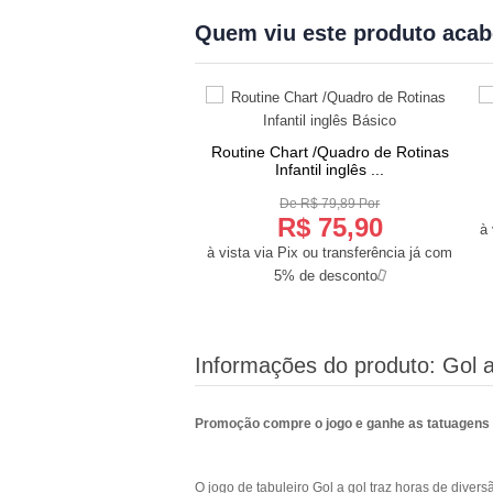
Quem viu este produto aca
O DE FRETE
ia familiar personalizada -
Routine Chart /Quadro de Rotinas
COMPRAR
COMPRAR
4 Atendimentos
Infantil inglês ...
De R$ 600,00 Por
De R$ 79,89 Por
R$ 342,00
R$ 75,90
à 
a Pix ou transferência já com
à vista via Pix ou transferência já com
5% de desconto
5% de desconto
Informações do produto:
Gol a
Promoção compre o jogo e ganhe as tatuagens é
O jogo de tabuleiro Gol a gol traz horas de diver