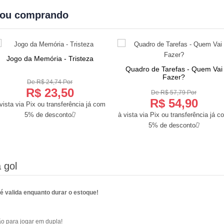
bou comprando
Jogo da Memória - Tristeza
COMPRAR
Quadro de Tarefas - Quem Vai
COMPRAR
Fazer?
De R$ 24,74 Por
R$ 23,50
De R$ 57,79 Por
R$ 54,90
vista via Pix ou transferência já com
5% de desconto
à vista via Pix ou transferência já c
5% de desconto
 gol
 valida enquanto durar o estoque!
são para jogar em dupla!