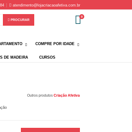
584
atendimento@lojacriacaoafetiva.com.br
0
PROCURAR
ARTAMENTO
COMPRE POR IDADE
S DE MADEIRA
CURSOS
Outros produtos
Criação Afetiva
ação