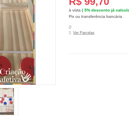
R$ 99,70
à vista
(
5%
desconto já calcu
Pix ou transferência bancária .
Ver Parcelas