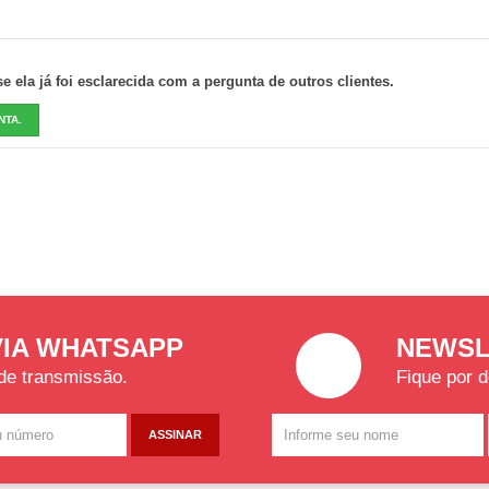
 ela já foi esclarecida com a pergunta de outros clientes.
NTA.
VIA WHATSAPP
NEWSL
 de transmissão.
Fique por d
ASSINAR