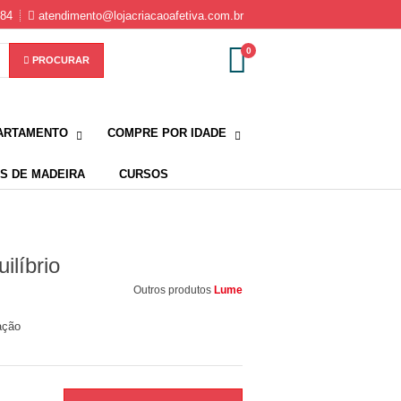
584
atendimento@lojacriacaoafetiva.com.br
0
PROCURAR
ARTAMENTO
COMPRE POR IDADE
S DE MADEIRA
CURSOS
ilíbrio
Outros produtos
Lume
ação