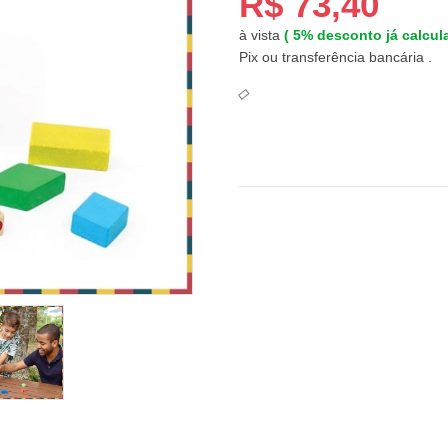
R$ 73,40
à vista
(
5%
desconto já calcu
Pix ou transferência bancária .