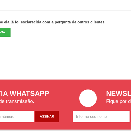
 ela já foi esclarecida com a pergunta de outros clientes.
NTA.
VIA WHATSAPP
NEWSL
 de transmissão.
Fique por d
ASSINAR