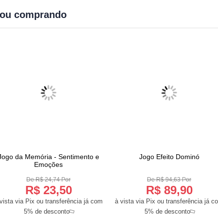
bou comprando
Jogo da Memória - Sentimento e
Jogo Efeito Dominó
COMPRAR
COMPRAR
Emoções
De R$ 24,74 Por
De R$ 94,63 Por
R$ 23,50
R$ 89,90
vista via Pix ou transferência já com
à vista via Pix ou transferência já c
5% de desconto
5% de desconto