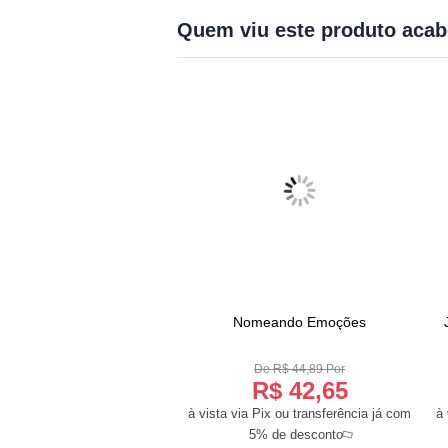
Quem viu este produto aca
 Tabuleiro Conta Pra Mim
Nomeando Emoções
COMPRAR
COMPRAR
De R$ 79,89 Por
De R$ 44,89 Por
R$ 75,90
R$ 42,65
a Pix ou transferência já com
à vista via Pix ou transferência já com
à 
5% de desconto
5% de desconto